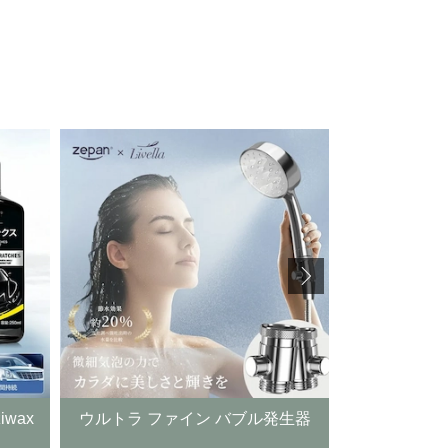
バブル発生器
チューナー レステレビ 43型
Phi
PHILIPS