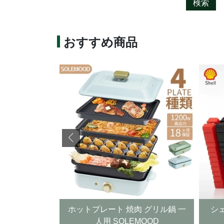
検索
おすすめ商品
 焼肉 グリル鍋 一
シェルジャンプスターターSSL
SOLEMOOD
SJP