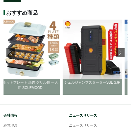
おすすめ商品
ト 焼肉 グリル鍋 一人
シェルジャンプスターターSSL SJP
キズ消し ワックス z
 SOLEMOOD
会社情報
ニュースリリース
経営理念
ニュースリリース