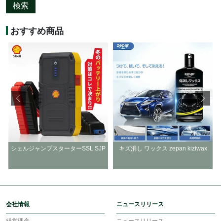
検索
おすすめ商品
人
シェルジャンプスターターSSL SJP
キズ消し ワックス zepan kiziwax
会社情報
ニュースリリース