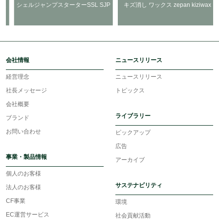
人
シェルジャンプスターターSSL SJP
キズ消し ワックス zepan kiziwax
会社情報
ニュースリリース
経営理念
ニュースリリース
社長メッセージ
トピックス
会社概要
ライブラリー
ブランド
お問い合わせ
ピックアップ
広告
事業・製品情報
アーカイブ
個人のお客様
サステナビリティ
法人のお客様
CF事業
環境
EC運営サービス
社会貢献活動