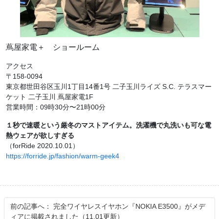
蔦屋家電＋ ショールーム
アクセス
〒158-0094
東京都世田谷区玉川1丁目14番1号 二子玉川ライズ S.C. テラスマー
ケット 二子玉川 蔦屋家電1F
営業時間：09時30分〜21時00分
１秒で速暖という厳冬のマストアイテム。洗濯機で丸洗いも可な電
熱ウェアが欲しすぎる
（forRide 2020.10.01）
https://forride.jp/fashion/warm-geek4
前の記事へ：
完全ワイヤレスイヤホン『NOKIA E3500』がメデ
ィアに掲載されました（11.01更新）